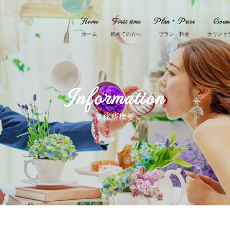
Home
First time
Plan・Price
Couns
Information
事務所概要