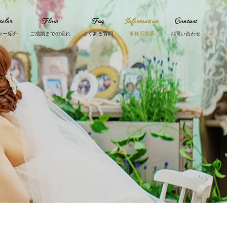
elor
Flow
Faq
Information
Contact